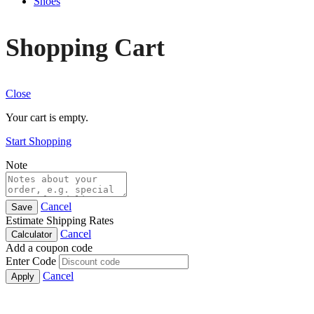
Shoes
Shopping Cart
Close
Your cart is empty.
Start Shopping
Note
Cancel
Save
Estimate Shipping Rates
Cancel
Calculator
Add a coupon code
Enter Code
Cancel
Apply