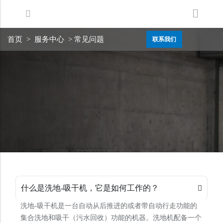
Back
Back
Back
首页
>
服务中心
> 常见问题
联系我们
洗地机系列
服务支持
关于嘉得力
扫地机系列
故障报修
我们的优势
无人驾驶洗地机
销售网络
新闻中心
商用清洁设备系列
商用吸尘器系列
清洁剂系列
什么是洗地-吸干机，它是如何工作的？
洗地-吸干机是一台自动从后推进的或者带自动行走功能的
集合洗地和吸干（污水回收）功能的机器。洗地机配备一个