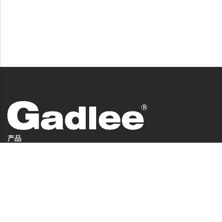
产品
洗地机系列
扫地机系列
无人驾驶洗地机
商用清洁设备系列
商用吸尘器系列
清洁剂系列