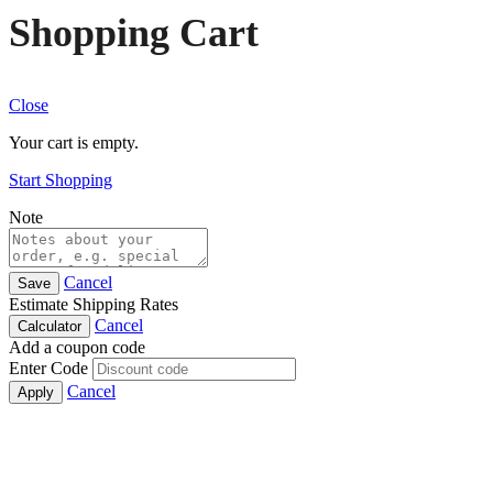
Shopping Cart
Close
Your cart is empty.
Start Shopping
Note
Cancel
Save
Estimate Shipping Rates
Cancel
Calculator
Add a coupon code
Enter Code
Cancel
Apply