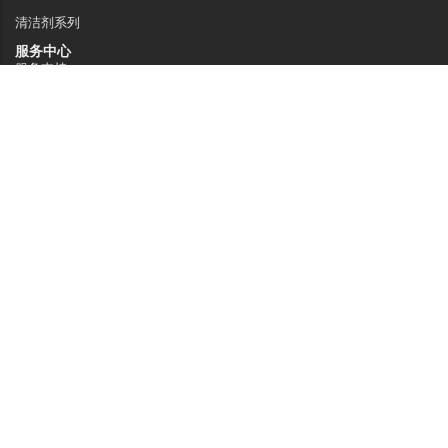
清洁剂系列
服务中心
服务支持
销售网络
常见问题
关于嘉得力
关于我们
技术特点
资讯中心
联系我们
广东省佛山市南海区桂城街道夏南路59号
电话: 4008-833-830
邮箱: business@gadlee.com