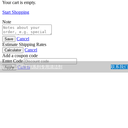
Your cart is empty.
Start Shopping
Note
Cancel
Save
Estimate Shipping Rates
Cancel
Calculator
Add a coupon code
Enter Code
Home
产品
清洁剂系列
专用清洁剂
联系我们
Cancel
Apply