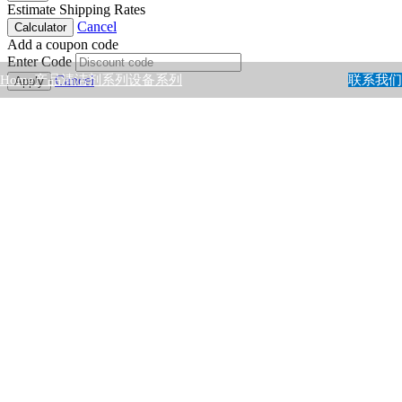
Estimate Shipping Rates
Cancel
Calculator
Add a coupon code
Enter Code
Cancel
Home
产品
清洁剂系列
设备系列
联系我们
Apply